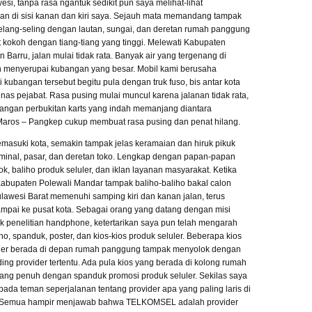
si, tanpa rasa ngantuk sedikit pun saya melihat-lihat
 di sisi kanan dan kiri saya. Sejauh mata memandang tampak
lang-seling dengan lautan, sungai, dan deretan rumah panggung
 kokoh dengan tiang-tiang yang tinggi. Melewati Kabupaten
 Barru, jalan mulai tidak rata. Banyak air yang tergenang di
n menyerupai kubangan yang besar. Mobil kami berusaha
 kubangan tersebut begitu pula dengan truk fuso, bis antar kota
inas pejabat. Rasa pusing mulai muncul karena jalanan tidak rata,
ngan perbukitan karts yang indah memanjang diantara
aros – Pangkep cukup membuat rasa pusing dan penat hilang.
asuki kota, semakin tampak jelas keramaian dan hiruk pikuk
minal, pasar, dan deretan toko. Lengkap dengan papan-papan
k, baliho produk seluler, dan iklan layanan masyarakat. Ketika
bupaten Polewali Mandar tampak baliho-baliho bakal calon
lawesi Barat memenuhi samping kiri dan kanan jalan, terus
pai ke pusat kota. Sebagai orang yang datang dengan misi
k penelitian handphone, ketertarikan saya pun telah mengarah
ho, spanduk, poster, dan kios-kios produk seluler. Beberapa kios
uler berada di depan rumah panggung tampak menyolok dengan
ing provider tertentu. Ada pula kios yang berada di kolong rumah
ng penuh dengan spanduk promosi produk seluler. Sekilas saya
pada teman seperjalanan tentang provider apa yang paling laris di
i. Semua hampir menjawab bahwa TELKOMSEL adalah provider