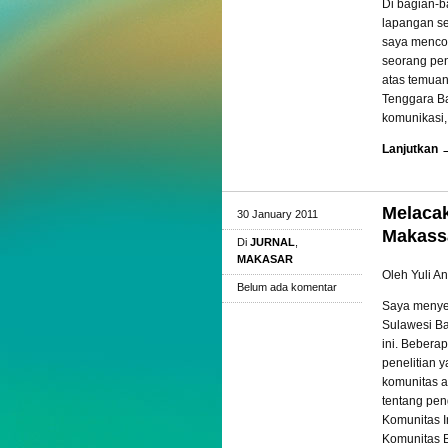
Di bagian-b
lapangan se
saya menco
seorang pen
atas temuan
Tenggara Ba
komunikasi, 
Lanjutkan 
Melaca
30 January 2011
Makassa
Di
JURNAL
,
MAKASAR
Oleh Yuli A
Belum ada komentar
Saya menyem
Sulawesi Ba
ini. Bebera
penelitian 
komunitas a
tentang pen
Komunitas In
Komunitas B