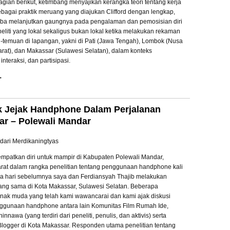
agian berikut, ketimbang menyajikan kerangka teori tentang kerja
bagai praktik meruang yang diajukan Clifford dengan lengkap,
ba melanjutkan gaungnya pada pengalaman dan pemosisian diri
eliti yang lokal sekaligus bukan lokal ketika melakukan rekaman
-temuan di lapangan, yakni di Pati (Jawa Tengah), Lombok (Nusa
rat), dan Makassar (Sulawesi Selatan), dalam konteks
interaksi, dan partisipasi.
→
k Jejak Handphone Dalam Perjalanan
r – Polewali Mandar
ndari Merdikaningtyas
patkan diri untuk mampir di Kabupaten Polewali Mandar,
rat dalam rangka penelitian tentang penggunaan handphone kali
pa hari sebelumnya saya dan Ferdiansyah Thajib melakukan
yang sama di Kota Makassar, Sulawesi Selatan. Beberapa
nak muda yang telah kami wawancarai dan kami ajak diskusi
ggunaan handphone antara lain Komunitas Film Rumah Ide,
innawa (yang terdiri dari peneliti, penulis, dan aktivis) serta
logger di Kota Makassar. Responden utama penelitian tentang