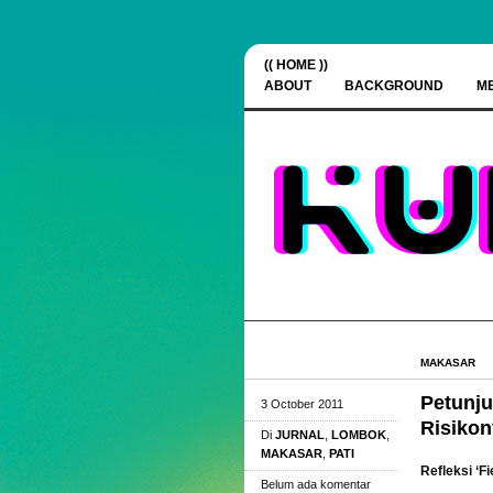
(( HOME ))
ABOUT
BACKGROUND
M
MAKASAR
Petunju
3 October 2011
Risiko
Di
JURNAL
,
LOMBOK
,
MAKASAR
,
PATI
Refleksi ‘F
Belum ada komentar