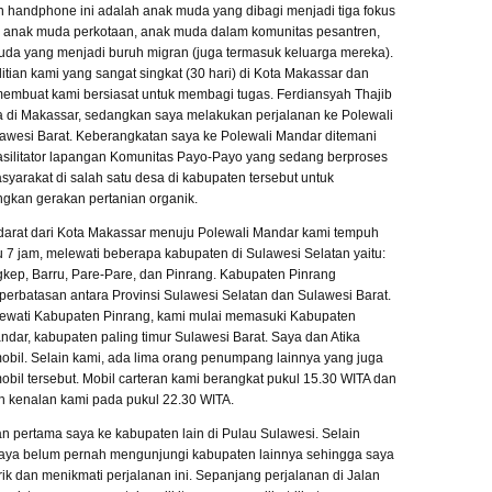
handphone ini adalah anak muda yang dibagi menjadi tiga fokus
: anak muda perkotaan, anak muda dalam komunitas pesantren,
da yang menjadi buruh migran (juga termasuk keluarga mereka).
itian kami yang sangat singkat (30 hari) di Kota Makassar dan
membuat kami bersiasat untuk membagi tugas. Ferdiansyah Thajib
a di Makassar, sedangkan saya melakukan perjalanan ke Polewali
awesi Barat. Keberangkatan saya ke Polewali Mandar ditemani
 fasilitator lapangan Komunitas Payo-Payo yang sedang berproses
yarakat di salah satu desa di kabupaten tersebut untuk
kan gerakan pertanian organik.
darat dari Kota Makassar menuju Polewali Mandar kami tempuh
 7 jam, melewati beberapa kabupaten di Sulawesi Selatan yaitu:
kep, Barru, Pare-Pare, dan Pinrang. Kabupaten Pinrang
erbatasan antara Provinsi Sulawesi Selatan dan Sulawesi Barat.
ewati Kabupaten Pinrang, kami mulai memasuki Kabupaten
ndar, kabupaten paling timur Sulawesi Barat. Saya dan Atika
obil. Selain kami, ada lima orang penumpang lainnya yang juga
obil tersebut. Mobil carteran kami berangkat pukul 15.30 WITA dan
ah kenalan kami pada pukul 22.30 WITA.
nan pertama saya ke kabupaten lain di Pulau Sulawesi. Selain
aya belum pernah mengunjungi kabupaten lainnya sehingga saya
rik dan menikmati perjalanan ini. Sepanjang perjalanan di Jalan