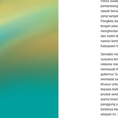
Poros Sulawe
pemandangan
sawah berse
yang sangat
Pangkep dan
tengah jala
menghindari
dan mobil d
namun benta
Kabupaen M
Semakin mem
suasana ter
reklame roko
memasuki Ka
gubernur Su
memadat sam
khusus untu
kepada bali
produk sel
warna brand
panggung ya
bertanya ke
wilayah in