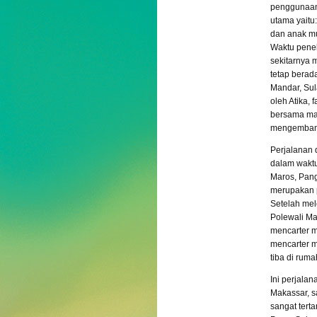
penggunaan 
utama yaitu
dan anak mu
Waktu penel
sekitarnya 
tetap berad
Mandar, Sul
oleh Atika,
bersama mas
mengembang
Perjalanan 
dalam waktu
Maros, Pang
merupakan p
Setelah mel
Polewali Ma
mencarter m
mencarter m
tiba di rum
Ini perjala
Makassar, s
sangat terta