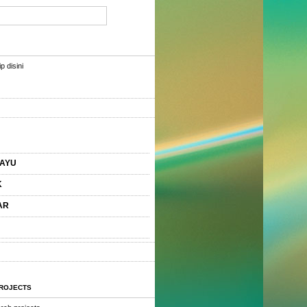
p disini
AYU
K
AR
PROJECTS