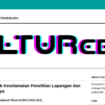
ETHODOLOGY
ABOUT KUL
A research 
k Keselamatan Penelitian Lapangan dan
changes the 
nya
political life.
ieldwork’ Riset KUNCI 2010-2011
CARI