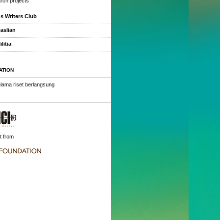
rch projects
 Writers Club
easlian
litia
ATION
elama riset berlangsung
t from