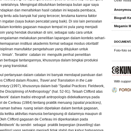
Other resea
 setelahnya. Mengingat dibutuhkan beberapa bulan agar saya
Anonymous
dapkan dan menafsirkan hasil catatan ini kepada pembaca,
g tentu ada banyak hal yang tercecer, terutama karena faktor
Biografi K
 ingatan (saya bukan pencatat yang baik). Di sisi lain persoalan
Megamix Mi
k dalam konteks gagasan maupun tempat ini pula yang menjadi
oin yang hendak diuraikan di sini, sebagai satu cara untuk
engalaman melakukan penelitian lapangan dalam konteks sehari-
DOCUMENT
ar kemapanan institusi akademis formal sebagai modus otoritatif
siplinan manufaktur pengetahuan yang ditujukan untuk
Foto-foto s
‘ilmiah’. Terakhir catatan ini mengulik perihal penelitian
n berbagai tantangannya, khususnya dalam bingkai produksi
 yang translokal.
ul pertanyaan dalam catatan ini banyak mendapat panduan dari
es Clifford dalam
Routes, Travel and Translation in the Late
With suppor
entury
(1997), khususnya dalam bab “Spatial Practices: Fieldwork,
the Disciplining of Anthropology” (hal. 52-91). Telaah Clifford atas
dwork’ dalam tradisi etnografi antropologis didekatkannya pada
el de Certeau (1984) tentang praktik meruang (
spatial practices),
haman bahwa ruang selain dipetakan dalam bentuk gagasan,
a ketika aktivitas manusia berlangsung di dalamnya maupun di
 Oleh Clifford gagasan de Certeau ini diperkarakan pada
fieldwork’ itu sendiri sebagai praktik bepergian (
travelling)
dan
welling)
yang semakin menjadi tidak stabil dan kabur batasannya