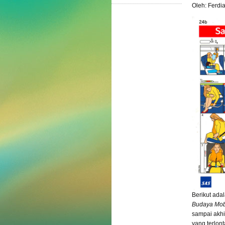
Oleh: Ferdi
Berikut ada
Budaya Mobi
sampai akhi
yang terlont