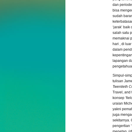
dan periode
bisa mengen
sudah baran
keterbatasan
‘jarak’ bai
salah satu p
memaknai p
hari , di lu
dalam pendi
kepentingan 
lapangan da
pengetahuan
Simpul-simp
tulisan Jam
Twentieth C
Travel, and 
konsep ‘fiel
uraian Mich
yakni pema
juga mengad
sekitarnya.
pengertian ‘
menetap (
d