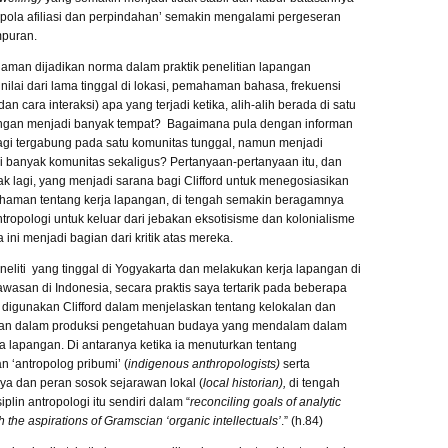
a-pola afiliasi dan perpindahan’ semakin mengalami pergeseran
puran.
laman dijadikan norma dalam praktik penelitian lapangan
nilai dari lama tinggal di lokasi, pemahaman bahasa, frekuensi
an cara interaksi) apa yang terjadi ketika, alih-alih berada di satu
angan menjadi banyak tempat? Bagaimana pula dengan informan
lagi tergabung pada satu komunitas tunggal, namun menjadi
i banyak komunitas sekaligus? Pertanyaan-pertanyaan itu, dan
k lagi, yang menjadi sarana bagi Clifford untuk menegosiasikan
haman tentang kerja lapangan, di tengah semakin beragamnya
ntropologi untuk keluar dari jebakan eksotisisme dan kolonialisme
ini menjadi bagian dari kritik atas mereka.
eliti yang tinggal di Yogyakarta dan melakukan kerja lapangan di
wasan di Indonesia, secara praktis saya tertarik pada beberapa
 digunakan Clifford dalam menjelaskan tentang kelokalan dan
lan dalam produksi pengetahuan budaya yang mendalam dalam
ja lapangan. Di antaranya ketika ia menuturkan tentang
 ‘antropolog pribumi’ (
indigenous anthropologists)
serta
ya
dan peran
sosok sejarawan lokal (
local historian),
di tengah
siplin antropologi itu sendiri dalam “
reconciling goals of analytic
h the aspirations of Gramscian ‘organic intellectuals’
.” (h.84)