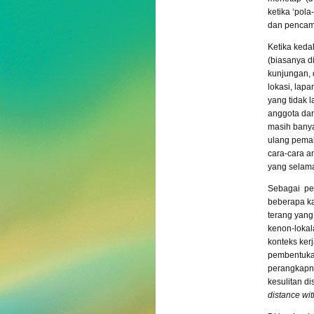
ketika ‘pol
dan pencam
Ketika keda
(biasanya di
kunjungan, d
lokasi, lap
yang tidak 
anggota dar
masih banya
ulang pema
cara-cara a
yang selama 
Sebagai pen
beberapa ka
terang yang
kenon-loka
konteks ker
pembentukan
perangkapn
kesulitan di
distance wit