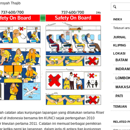
ansyah Thajib
INDEX
Telusuri arsi
JURNAL
KLIPING
LOKASI
BATAM
INDRAM
LOMBO
MAKAS
PATI
TEMUAN
lah catatan atas kunjungan lapangan yang dilakukan selama
Riset
l di Indonesia
bersama tim KUNCI sejak pertengahan 2010
RELATED 
r triwulan pertama 2011. Catatan ini memuat berbagai pemikiran
ar ketika pergi ke lapangan, dalam jeda di antara tiap kunjungan,