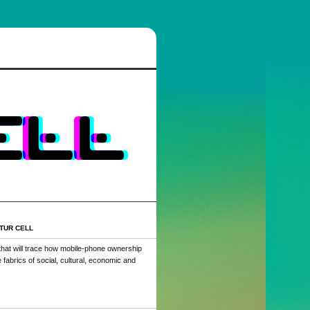
TUR CELL
that will trace how mobile-phone ownership
fabrics of social, cultural, economic and