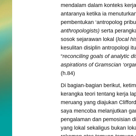
mendalam dalam konteks kerja
antaranya ketika ia menuturka
pembentukan ‘antropolog pribum
anthropologists)
serta perangk
sosok sejarawan lokal (
local hi
kesulitan disiplin antropologi i
“
reconciling goals of analytic d
aspirations of Gramscian ‘organi
(h.84)
Di bagian-bagian berikut, ket
kerangka teori tentang kerja l
meruang yang diajukan Cliffor
saya mencoba melanjutkan ga
pengalaman dan pemosisian dir
yang lokal sekaligus bukan lok