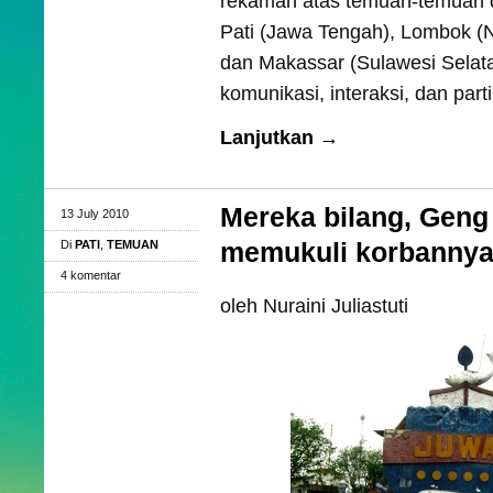
rekaman atas temuan-temuan di
Pati (Jawa Tengah), Lombok (
dan Makassar (Sulawesi Selat
komunikasi, interaksi, dan parti
Lanjutkan →
Mereka bilang, Geng
13 July 2010
memukuli korbannya 
Di
PATI
,
TEMUAN
4 komentar
oleh Nuraini Juliastuti