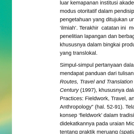
luar kemapanan institusi akad
modus otoritatif dalam pendisi
pengetahuan yang ditujukan u
‘ilmiah’. Terakhir catatan ini m
penelitian lapangan dan berba
khususnya dalam bingkai prod
yang translokal.
Simpul-simpul pertanyaan dala
mendapat panduan dari tulisan
Routes, Travel and Translation 
Century
(1997), khususnya dal
Practices: Fieldwork, Travel, an
Anthropology” (hal. 52-91). Tel
konsep ‘fieldwork’ dalam tradisi
didekatkannya pada uraian Mic
tentang praktik meruang (
spati