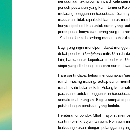
penggunaan teknologi lainnya di kalangan p
pondok pesantren yang kami temui di Kaj
melarang penggunaan
handphone
. Santri
madrasah, tidak diperbolehkan untuk me
hanya diperbolehkan untuk santri yang sud
perempuan, hanya satu orang yang mem
19 tahun. Umaida sedang menempuh kulia
Bagi yang ingin menelpon, dapat mengguna
dekat pondok.
Handphone
milik Umaida da
lain, hanya untuk keperluan mendesak. U
siapa yang dihubungi oleh para santri, lew
Para santri dapat bebas menggunakan
han
rumah masing-masing. Setiap santri memil
rumah, satu bulan sekali. Pulang ke ruma
para santri untuk menggunakan
handphon
semaksimal mungkin. Begitu sampai di p
patuh dengan peraturan yang berlaku.
Peraturan di pondok Mbah Fayomi, member
santri memiliki sejumlah poin. Poin-poin mi
berkurang sesuai dengan pelanggaran ya