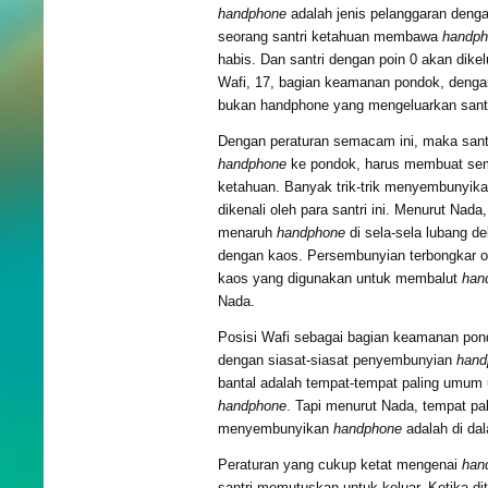
handphone
adalah jenis pelanggaran denga
seorang santri ketahuan membawa
handph
habis. Dan santri dengan poin 0 akan dike
Wafi, 17, bagian keamanan pondok, dengan
bukan handphone yang mengeluarkan santr
Dengan peraturan semacam ini, maka san
handphone
ke pondok, harus membuat sem
ketahuan. Banyak trik-trik menyembunyik
dikenali oleh para santri ini. Menurut Nada
menaruh
handphone
di sela-sela lubang d
dengan kaos. Persembunyian terbongkar o
kaos yang digunakan untuk membalut
han
Nada.
Posisi Wafi sebagai bagian keamanan po
dengan siasat-siasat penyembunyian
hand
bantal adalah tempat-tempat paling umu
handphone
. Tapi menurut Nada, tempat pa
menyembunyikan
handphone
adalah di da
Peraturan yang cukup ketat mengenai
han
santri memutuskan untuk keluar. Ketika d