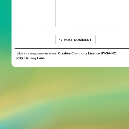
Situs ini menggunakan lisensi
Creative Commons Lisence BY-SA-NC
.
RSS
//
Ruang Laba